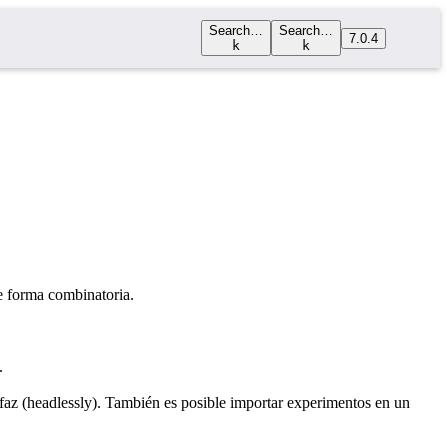
Search…
Search…
7.0.4
k
k
e forma combinatoria.
.
faz (headlessly). También es posible importar experimentos en un