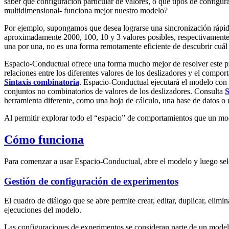
saber qué configuración particular de valores, o qué tipos de configu
multidimensional- funciona mejor nuestro modelo?
Por ejemplo, supongamos que desea lograrse una sincronización rápida e
aproximadamente 2000, 100, 10 y 3 valores posibles, respectivamente
una por una, no es una forma remotamente eficiente de descubrir cuál
Espacio-Conductual ofrece una forma mucho mejor de resolver este pr
relaciones entre los diferentes valores de los deslizadores y el compo
Sintaxis combinatoria
. Espacio-Conductual ejecutará el modelo con c
conjuntos no combinatorios de valores de los deslizadores. Consulta
S
herramienta diferente, como una hoja de cálculo, una base de datos o u
Al permitir explorar todo el “espacio” de comportamientos que un mo
Cómo funciona
Para comenzar a usar Espacio-Conductual, abre el modelo y luego s
Gestión de configuración de experimentos
El cuadro de diálogo que se abre permite crear, editar, duplicar, eli
ejecuciones del modelo.
Las configuraciones de experimentos se consideran parte de un mod