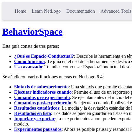
Home
Learn NetLogo
Documentation
Advanced Tools
BehaviorSpace
Esta guía consta de tres partes:
¿Qué es Espacio-Conductual?
: Describe la herramienta en té
Cómo funciona
: Te guía en el uso de la herramienta y destaca 
Uso avanzado
: Te indica cómo usar Espacio-Conductual desde
Se añadieron varias funciones nuevas en NetLogo 6.4:
Sintaxis de subexperimento
: Una sintaxis que permite ejecut
Ejecutar indicadores cuando
: Permite el uso de un reportero
Comandos pre-experimento
: Se ejecutan antes del inicio del
Comandos post-experimento
: Se ejecutan cuando finaliza el
Resultados estadísticos
: La media y la desviación estándar de
Resultados en lista
: Los datos se pueden guardar en listas en u
Importar y exportar
: Los experimentos ahora pueden exportar
modelo.
Experimentos pausados
: Ahora es posible pausar y reanudar 