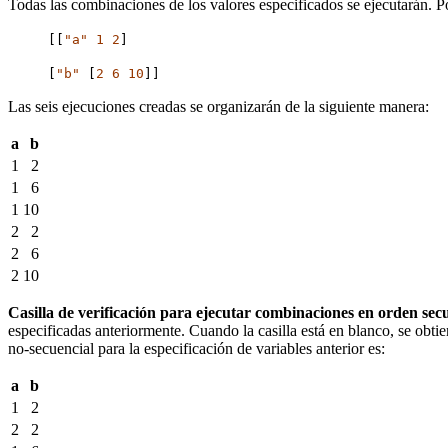
Todas las combinaciones de los valores especificados se ejecutarán. Po
[[
"a"
1
2
]
[
"b"
[
2
6
10
]]
Las seis ejecuciones creadas se organizarán de la siguiente manera:
a
b
1
2
1
6
1
10
2
2
2
6
2
10
Casilla de verificación para ejecutar combinaciones en orden sec
especificadas anteriormente. Cuando la casilla está en blanco, se obti
no-secuencial para la especificación de variables anterior es:
a
b
1
2
2
2