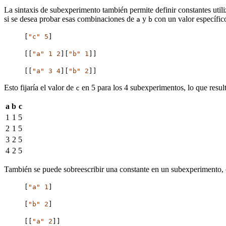
La sintaxis de subexperimento también permite definir constantes utili
si se desea probar esas combinaciones de
y
con un valor específic
a
b
[
"c"
5
]
[[
"a"
1
2
][
"b"
1
]]
[[
"a"
3
4
][
"b"
2
]]
Esto fijaría el valor de
en 5 para los 4 subexperimentos, lo que result
c
a
b
c
1
1
5
2
1
5
3
2
5
4
2
5
También se puede sobreescribir una constante en un subexperimento, 
[
"a"
1
]
[
"b"
2
]
[[
"a"
2
]]