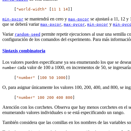
[
"world-width"
[
11
1
14
]]
se mantendrá en cero y
se ajustará a 11, 12 y 
min-pxcor
max-pxcor
que se deberá variar
,
,
y
max-pxcor
max-pycor
min-pxcor
min-pyc
Variar
permite repetir ejecuciones al usar una semilla
random-seed
configuración de los comandos del experimento. Para más información 
Sintaxis combinatoria
Los valores pueden especificarse ya sea enumerando los que se desean 
cada valor de 100 a 1000, en incrementos de 50, se ingresaría
number
[
"number"
[
100
50
1000
]]
O, para asignar únicamente los valores 100, 200, 400, and 800, se ingr
[
"number"
100
200
400
800
]
Atención con los corchetes. Observa que hay menos corchetes en el se
enumerando valores individuales o se está especificando un rango.
También considera que las comillas en los nombres de las variables so