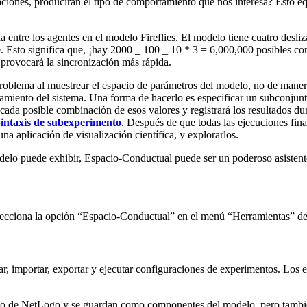
raciones, producirán el tipo de comportamiento que nos interesa? Esto e
ntre los agentes en el modelo Fireflies. El modelo tiene cuatro desliza
. Esto significa que, ¡hay 2000 _ 100 _ 10 * 3 = 6,000,000 posibles co
 provocará la sincronización más rápida.
oblema al muestrear el espacio de parámetros del modelo, no de manera
rtamiento del sistema. Una forma de hacerlo es especificar un subconjun
ada posible combinación de esos valores y registrará los resultados du
intaxis de subexperimento
. Después de que todas las ejecuciones fina
na aplicación de visualización científica, y explorarlos.
delo puede exhibir, Espacio-Conductual puede ser un poderoso asistent
elecciona la opción “Espacio-Conductual” en el menú “Herramientas” d
minar, importar, exportar y ejecutar configuraciones de experimentos. L
elo de NetLogo y se guardan como componentes del modelo, pero tambi