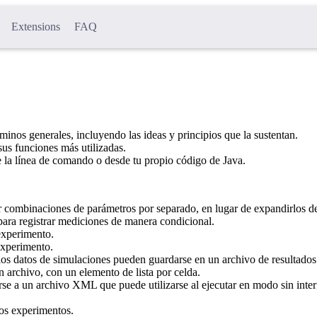
Extensions
FAQ
rminos generales, incluyendo las ideas y principios que la sustentan.
sus funciones más utilizadas.
 la línea de comando o desde tu propio código de Java.
ar combinaciones de parámetros por separado, en lugar de expandirlos d
 para registrar mediciones de manera condicional.
 experimento.
 experimento.
 los datos de simulaciones pueden guardarse en un archivo de resultados
n archivo, con un elemento de lista por celda.
se a un archivo XML que puede utilizarse al ejecutar en modo sin inter
los experimentos.