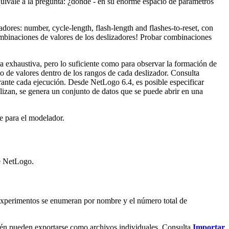
quivale a la pregunta: ¿dónde - en su enorme espacio de parámetros
dores: number, cycle-length, flash-length and flashes-to-reset, con
mbinaciones de valores de los deslizadores! Probar combinaciones
 exhaustiva, pero lo suficiente como para observar la formación de
to de valores dentro de los rangos de cada deslizador. Consulta
rante cada ejecución. Desde NetLogo 6.4, es posible especificar
lizan, se genera un conjunto de datos que se puede abrir en una
e para el modelador.
e NetLogo.
os experimentos se enumeran por nombre y el número total de
én pueden exportarse como archivos individuales. Consulta
Importar