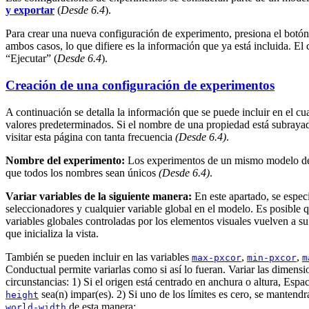
y exportar
(
Desde 6.4
).
Para crear una nueva configuración de experimento, presiona el botón
ambos casos, lo que difiere es la información que ya está incluida. El 
“Ejecutar” (
Desde 6.4
).
Creación de una configuración de experimentos
A continuación se detalla la información que se puede incluir en el c
valores predeterminados. Si el nombre de una propiedad está subrayad
visitar esta página con tanta frecuencia
(Desde 6.4)
.
Nombre del experimento:
Los experimentos de un mismo modelo debe
que todos los nombres sean únicos
(Desde 6.4)
.
Variar variables de la siguiente manera:
En este apartado, se especi
seleccionadores y cualquier variable global en el modelo. Es posible q
variables globales controladas por los elementos visuales vuelven a su 
que inicializa la vista.
También se pueden incluir en las variables
,
,
max-pxcor
min-pxcor
m
Conductual permite variarlas como si así lo fueran. Variar las dimens
circunstancias: 1) Si el origen está centrado en anchura o altura, Esp
sea(n) impar(es). 2) Si uno de los límites es cero, se manten
height
de esta manera:
world-width