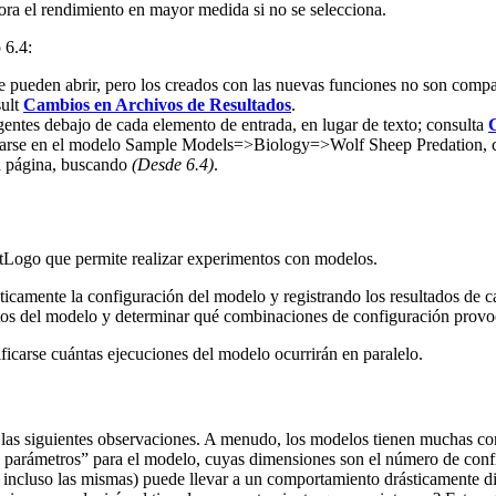
ora el rendimiento en mayor medida si no se selecciona.
 6.4:
e pueden abrir, pero los creados con las nuevas funciones no son compat
sult
Cambios en Archivos de Resultados
.
entes debajo de cada elemento de entrada, en lugar de texto; consulta
rarse en el modelo Sample Models=>Biology=>Wolf Sheep Predation, con
a página, buscando
(Desde 6.4)
.
tLogo que permite realizar experimentos con modelos.
camente la configuración del modelo y registrando los resultados de ca
tos del modelo y determinar qué combinaciones de configuración provo
ficarse cuántas ejecuciones del modelo ocurrirán en paralelo.
e las siguientes observaciones. A menudo, los modelos tienen muchas co
e parámetros” para el modelo, cuyas dimensiones son el número de confi
s incluso las mismas) puede llevar a un comportamiento drásticamente 