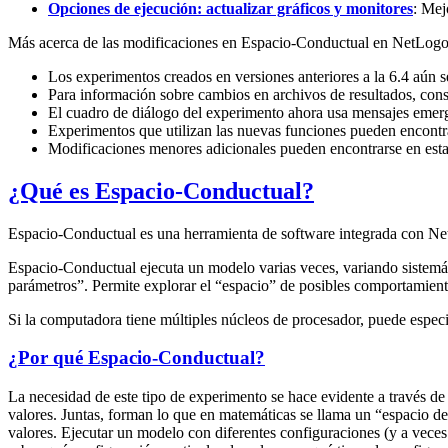
Opciones de ejecución: actualizar gráficos y monitores
: Mej
Más acerca de las modificaciones en Espacio-Conductual en NetLogo
Los experimentos creados en versiones anteriores a la 6.4 aún s
Para información sobre cambios en archivos de resultados, con
El cuadro de diálogo del experimento ahora usa mensajes emerg
Experimentos que utilizan las nuevas funciones pueden encont
Modificaciones menores adicionales pueden encontrarse en est
¿Qué es Espacio-Conductual?
Espacio-Conductual es una herramienta de software integrada con Ne
Espacio-Conductual ejecuta un modelo varias veces, variando sistemáti
parámetros”. Permite explorar el “espacio” de posibles comportamien
Si la computadora tiene múltiples núcleos de procesador, puede especi
¿Por qué Espacio-Conductual?
La necesidad de este tipo de experimento se hace evidente a través d
valores. Juntas, forman lo que en matemáticas se llama un “espacio d
valores. Ejecutar un modelo con diferentes configuraciones (y a vece