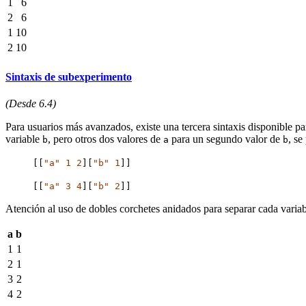
1
6
2
6
1
10
2
10
Sintaxis de subexperimento
(Desde 6.4)
Para usuarios más avanzados, existe una tercera sintaxis disponible pa
variable
, pero otros dos valores de
para un segundo valor de
, se
b
a
b
[[
"a"
1
2
][
"b"
1
]]
[[
"a"
3
4
][
"b"
2
]]
Atención al uso de dobles corchetes anidados para separar cada variab
a
b
1
1
2
1
3
2
4
2