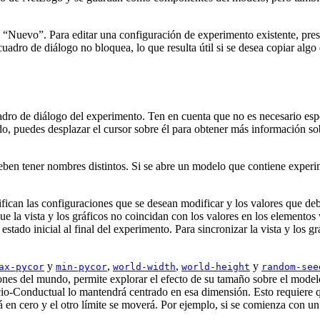
 “Nuevo”. Para editar una configuración de experimento existente, presi
cuadro de diálogo no bloquea, lo que resulta útil si se desea copiar algo
uadro de diálogo del experimento. Ten en cuenta que no es necesario esp
o, puedes desplazar el cursor sobre él para obtener más información so
n tener nombres distintos. Si se abre un modelo que contiene experim
fican las configuraciones que se desean modificar y los valores que deb
ue la vista y los gráficos no coincidan con los valores en los elementos 
estado inicial al final del experimento. Para sincronizar la vista y los g
y
,
,
y
ax-pycor
min-pycor
world-width
world-height
random-see
iones del mundo, permite explorar el efecto de su tamaño sobre el mode
acio-Conductual lo mantendrá centrado en esa dimensión. Esto requiere q
drá en cero y el otro límite se moverá. Por ejemplo, si se comienza con