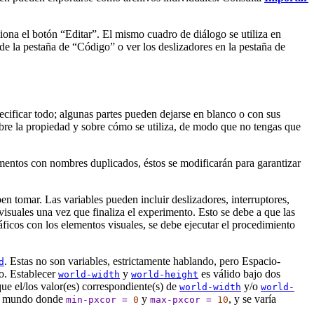
ona el botón “Editar”. El mismo cuadro de diálogo se utiliza en
 de la pestaña de “Código” o ver los deslizadores en la pestaña de
ecificar todo; algunas partes pueden dejarse en blanco o con sus
bre la propiedad y sobre cómo se utiliza, de modo que no tengas que
entos con nombres duplicados, éstos se modificarán para garantizar
en tomar. Las variables pueden incluir deslizadores, interruptores,
visuales una vez que finaliza el experimento. Esto se debe a que las
ráficos con los elementos visuales, se debe ejecutar el procedimiento
. Estas no son variables, estrictamente hablando, pero Espacio-
d
lo. Establecer
y
es válido bajo dos
world-width
world-height
ue el/los valor(es) correspondiente(s) de
y/o
world-width
world-
 un mundo donde
y
, y se varía
min-pxcor
=
0
max-pxcor
=
10